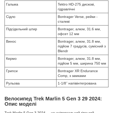
Гальма
Tektro HD-275 дискові,
гідравлічні
Сідло
Bontrager Verse, рейки -
сталеві
Підсідельний штир
Bontrager, алюм, 31.6 мм,
офсет 12 мм
Винос
Bontrager, алюм, 31.8 мм,
підйом 7 градусів, сумісний з
Blendr
Кермо
Bontrager, алюм, 31.8 мм,
підйом 5 мм, ширина 750 мм
Грипси
Bontrager XR Endurance
Comp, з замками
Рульова
1-1/8˝ напівінтегрована
Велосипед Trek Marlin 5 Gen 3 29 2024:
Опис моделі
Trek Marlin 5 Gen 3 2024 — це універсальний гірський