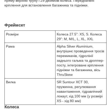
пряму верхню трубу і 29-дюймові колеса. Передбачені
кріплення для встановлення багажника та підніжки.
Фреймсет
Розміри
Колеса 27.5": XS, S. Колеса
29": M, M/L, L, XL, XXL
Рама
Alpha Silver Aluminium,
внутрішнє проведення тросів
перемикачів, гідролінії
заднього гальма та дроппер-
посту, інтегроване кріплення
підніжки та багажника, вісь
ThruSkew
Вилка
SR Suntour XCT 30,
пружинна, регулювання
навантаження, гідравлічний
локаут, хід 100 мм (у розмірі
XS - хід 80 мм)
Колеса