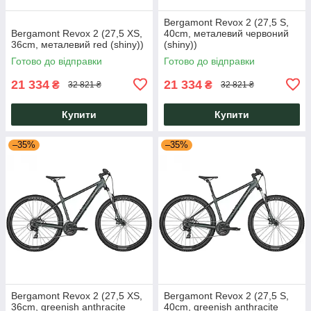
Bergamont Revox 2 (27,5 S,
Bergamont Revox 2 (27,5 XS,
40cm, металевий червоний
36cm, металевий red (shiny))
(shiny))
Готово до відправки
Готово до відправки
21 334
21 334
₴
₴
32 821 ₴
32 821 ₴
Купити
Купити
–35%
–35%
Bergamont Revox 2 (27,5 XS,
Bergamont Revox 2 (27,5 S,
36cm, greenish anthracite
40cm, greenish anthracite