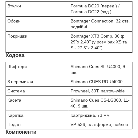
Втулки
Formula DC20 (перед.) /
Formula DC22 (зад.)
Ободи
Bontrager Connection, 32 отв,
подвійні
Покришки
Bontrager XT3 Comp, 30 tpi,
29"x 2.40˝ (у розмірах XS та
S - 27.5"x 2.40˝)
Ходова
Шифтери
Shimano Cues SL-U4000, 9
шв.
З.перемикач
Shimano CUES RD-U4000
Система
Prowheel, 30T, narrow-wide
Касета
Shimano Cues CS-LG300, 11-
46, 9 шв.
Каретка
Картриджна, 73 мм
Педалі
VP-536, платформи, нейлон
Компоненти