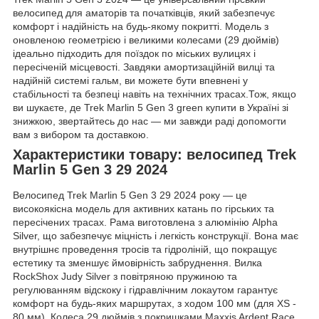
велосипед для аматорів та початківців, який забезпечує
комфорт і надійність на будь-якому покритті. Модель з
оновленою геометрією і великими колесами (29 дюймів)
ідеально підходить для поїздок по міських вулицях і
пересіченій місцевості. Завдяки амортизаційній вилці та
надійній системі гальм, ви можете бути впевнені у
стабільності та безпеці навіть на технічних трасах.Тож, якщо
ви шукаєте, де Trek Marlin 5 Gen 3 green купити в Україні зі
знижкою, звертайтесь до нас — ми завжди раді допомогти
вам з вибором та доставкою.
Характеристики товару: велосипед Trek
Marlin 5 Gen 3 29 2024
Велосипед Trek Marlin 5 Gen 3 29 2024 року — це
високоякісна модель для активних катань по гірських та
пересічених трасах. Рама виготовлена з алюмінію Alpha
Silver, що забезпечує міцність і легкість конструкції. Вона має
внутрішнє проведення тросів та гідроліній, що покращує
естетику та зменшує ймовірність забруднення. Вилка
RockShox Judy Silver з повітряною пружиною та
регулюванням відскоку і гідравлічним локаутом гарантує
комфорт на будь-яких маршрутах, з ходом 100 мм (для XS -
80 мм). Колеса 29 дюймів з покришками Maxxis Ardent Race