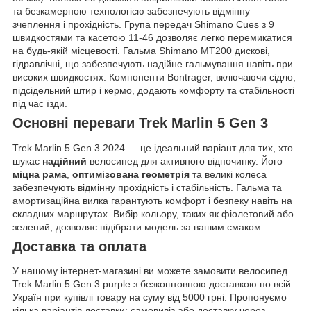
та безкамерною технологією забезпечують відмінну
зчеплення і прохідність. Група передач Shimano Cues з 9
швидкостями та касетою 11-46 дозволяє легко перемикатися
на будь-якій місцевості. Гальма Shimano MT200 дискові,
гідравлічні, що забезпечують надійне гальмування навіть при
високих швидкостях. Компоненти Bontrager, включаючи сідло,
підсідельний штир і кермо, додають комфорту та стабільності
під час їзди.
Основні переваги Trek Marlin 5 Gen 3
Trek Marlin 5 Gen 3 2024 — це ідеальний варіант для тих, хто
шукає
надійний
велосипед для активного відпочинку. Його
міцна рама
,
оптимізована геометрія
та великі колеса
забезпечують відмінну прохідність і стабільність. Гальма та
амортизаційна вилка гарантують комфорт і безпеку навіть на
складних маршрутах. Вибір кольору, таких як фіолетовий або
зелений, дозволяє підібрати модель за вашим смаком.
Доставка та оплата
У нашому інтернет-магазині ви можете замовити велосипед
Trek Marlin 5 Gen 3 purple з безкоштовною доставкою по всій
Україн при купівлі товару на суму від 5000 грні. Пропонуємо
кілька варіантів доставки: самовивіз або доставку через