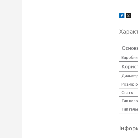
Харак
Основ
Виробни
Корис
Диаметр
Розмір 
Стать
Тип вел
Тип галь
Інформ