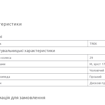
теристики
ні
к
TREK
тувальницькі характеристики
 колеса
29
рами
M, зріст 1
Чоловічий
осипеда
Гірський
м
Дискові гі
ація для замовлення