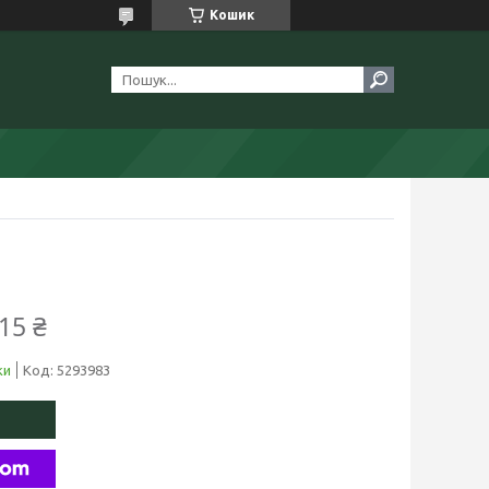
Кошик
15 ₴
ки
Код:
5293983