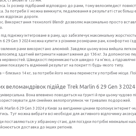
еса. Їх розмір підібраний відповідно до рами, тому велосипедист повні
ка. За потреби її можна вимкнути, педалювання в результаті стає біль
них відрізках дороги.
ос. Використання технології Вlendr дозволяє максимально просто вставл
о.
 під підніжку інтегроване в раму, що забезпечує максимальну жорсткіст
in 6 29 Gen 3 2024 можна купити з різними розмірами рам, комфортно ї
овлення рами використано алюміній. Завдяки цьому вона вийшла легко
елосипед здатний витримати навантаження до 136 кг. За допомогою пе
а нерівностей. Швидкості перемикаються швидко та м'яко, а гідравлічні
ини показують відмінний результат на покритті будь-якого типу.
а – близько 14 кг, за потреби його можна перенести у потрібне місце.
их веломандрівок підійде Trek Mаrlin 6 29 Gen 3 2024
універсальна. Вона впевнено поводиться на ґрунті й при цьому чудово 
користовувати для сімейних велопрогулянок чи тривалих подорожей.
ek Mаrlin 6 29 Gen 3 2024 у Києві за вигідними цінами пропонує інтернет-м
тись. Тут можна вибрати всі необхідні для активного відпочинку аксес
и поставляються у зібраному стані, для поїздки потрібні мінімальні на
йснюється доставка до інших регіонів.