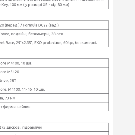
Key, 100 мм ( у розмірі XS - хід 80 мм)
0 (перед.) / Formula DC22 (зад.)
ovee, подвійні, безкамерні, 28 отв.
nt Race, 29"x2.35", EXO protection, 60 tpi, безкамерні.
ore M4100, 10 шв.
eore M5120
rive, 28T
re, M4100, 11-46, 10 шв.
а, 73 мм
атформи, нейлон
75 дискові, гідравлічні