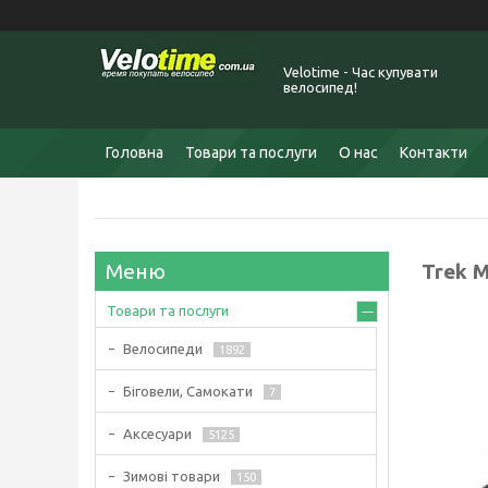
Velotime - Час купувати
велосипед!
Головна
Товари та послуги
О нас
Контакти
Trek M
Товари та послуги
Велосипеди
1892
Біговели, Самокати
7
Аксесуари
5125
Зимові товари
150