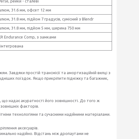
erse, рейки - сталеві
 алюм, 31.6 мм, офсет 12 мм
алюм, 31.8 мм, підйом 7 градусів, сумісний з Blendr
 алюм, 31.8 мм, підйом 5 мм, ширина 750 мм
XR Endurance Comp, з замками
вінтегрована
ям. Завдяки простій трансмісії та амортизаційній вилці з
дніших поїздок. Якщо прикріпити підніжку та багажник,
и, що надає акуратності його зовнішності. До того ж
зовнішніх факторів.
вітніми технологіями та сучасними надійними матеріалами.
іплення аксесуарів.
ксимально надійно. Відстань між дропаутами не