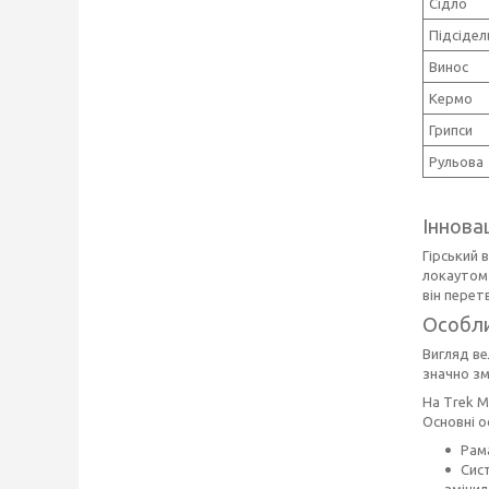
Сідло
Підсіде
Винос
Кермо
Грипси
Рульова
Інновац
Гірський 
локаутом 
він перет
Особли
Вигляд ве
значно зм
На Тrek M
Основні о
Рам
Сист
змінил