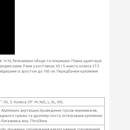
re 1x10, безкамерні ободи та покришки. Повна адаптація
ередині рами. Рами у ростовках XS і S мають колеса 27.5
йдерами із зростом до 165 см. Передбачені кріплення
: XS, S. Колеса 29": M, M/L, L, XL, XXL
er Aluminium, внутрішнє проведення тросів перемикачів,
 заднього гальма та дроппер-посту, інтегроване кріплення
а багажника, вісь ThruSkew
udy, пружинна, регулювання навантаження, гідравлічний