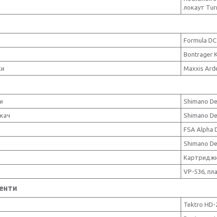
локаут Turn
Formula DC2
Bontrager K
ки
Maxxis Arde
и
Shimano De
икач
Shimano D
FSA Alpha D
Shimano Deo
Картриджн
VP-536, пл
енти
Tektro HD-2