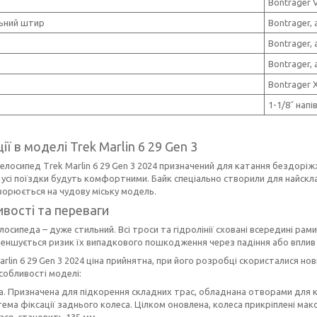
Bontrager V
льний штир
Bontrager,
Bontrager, 
Bontrager,
Bontrager 
1-1/8˝ напі
ії в моделі Trek Marlin 6 29 Gen 3
велосипед Тrek Marlin 6 29 Gen 3 2024 призначений для катання бездоріжж
усі поїздки будуть комфортними. Байк спеціально створили для найскла
ворюється на чудову міську модель.
вості та переваги
лосипеда – дуже стильний. Всі троси та гідролінії сховані всередині рам
еншується ризик їх випадкового пошкодження через падіння або вплив 
аrlin 6 29 Gen 3 2024 ціна прийнятна, при його розробці скористалися но
собливості моделі:
а. Призначена для підкорення складних трас, обладнана отворами для кр
ема фіксації заднього колеса. Цілком оновлена, колеса прикріплені ма
ася, становить 135 мм.