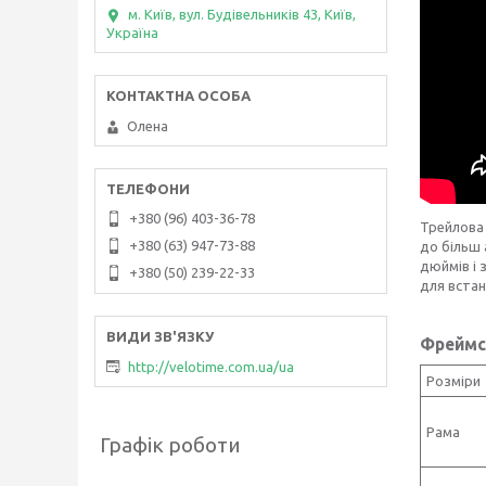
м. Київ, вул. Будівельників 43, Київ,
Україна
Олена
+380 (96) 403-36-78
Трейлова 
+380 (63) 947-73-88
до більш 
дюймів і 
+380 (50) 239-22-33
для встан
Фреймс
http://velotime.com.ua/ua
Розміри
Рама
Графік роботи