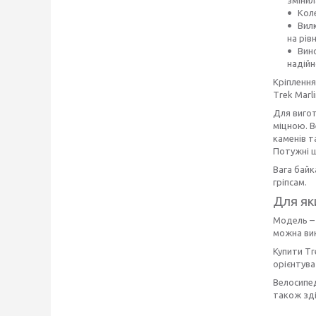
Кол
Вил
на рів
Вин
надійн
Кріплення
Тrek Mаrl
Для вигот
міцною. В
каменів т
Потужні ш
Вага байк
гріпсам.
Для як
Модель – 
можна ви
Купити Тr
орієнтува
Велосипед
також зді