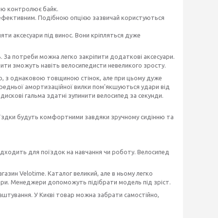
стю контролює байк.
ш ефективним. Подібною опцією зазвичай користуються
яти аксесуари під винос. Вони кріпляться дуже
ь. За потреби можна легко закріпити додаткові аксесуари.
здити зможуть навіть велосипедисти невеликого зросту.
ю, з однаковою товщиною стінок, але при цьому дуже
редньої амортизаційної вилки пом'якшуються удари від
 дискові гальма здатні зупинити велосипед за секунди.
 Поїздки будуть комфортними завдяки зручному сидінню та
підходить для поїздок на навчання чи роботу. Велосипед
агазин Velotime. Каталог великий, але в ньому легко
уари. Менеджери допоможуть підібрати модель під зріст.
лаштування. У Києві товар можна забрати самостійно,