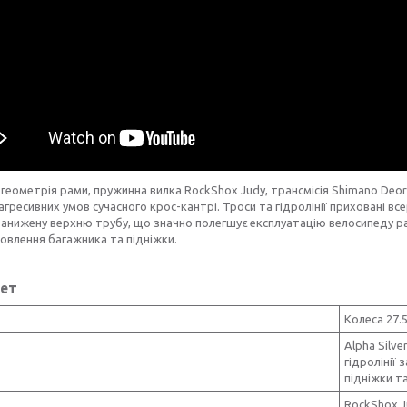
геометрія рами, пружинна вилка RockShox Judy, трансмісія Shimano Deo
агресивних умов сучасного крос-кантрі. Троси та гідролінії приховані вс
занижену верхню трубу, що значно полегшує експлуатацію велосипеду ра
овлення багажника та підніжки.
ет
Колеса 27.5"
Alpha Silv
гідролінії
підніжки т
RockShox J