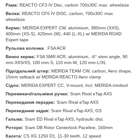
Рама:
REACTO CF3 IV Disc, carbon 700x30C max. wheelsize
Вилка:
REACTO CF5 IV DISC, carbon, 700x30C max.
wheelsize
Кермо:
MERIDA EXPERT CW, aluminium, 380mm (XXS),
400mm (XS-S), 420mm (M), 440 (L-XL) w/ MERIDA ROAD
Expert tape
Рульова колонка
: FSA ACR
Винос керма:
FSA SMR ACR, aluminium, -6° stem angle, 90
mm-XXS/XS, 100 mm-S, 110 mm-M, 120 mm-L/XL
Підсідальний штир:
MERIDA TEAM CW, carbon, Aero shape,
15mm setback w/ MERIDA REACTO Aero clamp
Сідло:
MERIDA EXPERT CC, V-mount, Incl. MERIDA minitool
Перемикачі/гальмівні ручки:
Sram Rival eTap AXS
Перекидання переднє:
Sram Rival eTap AXS
Перекидання задня:
Sram Rival eTap AXS, GS
Гальма:
Sram ED Rival eTap AXS, hydraulic disc
Ротори:
Sram DB Rotor Centerlock Paceline, 160mm
Касета:
CS XG 1250 D1, 11-30 teeth, 12 speed