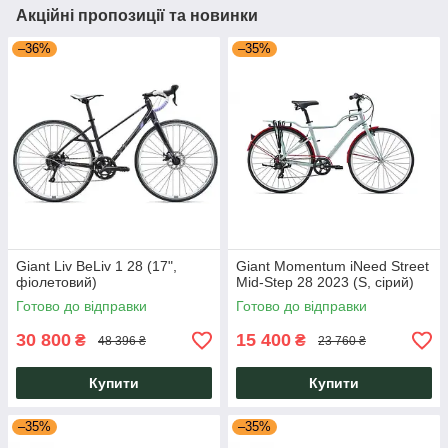
Акційні пропозиції та новинки
–36%
–35%
Giant Liv BeLiv 1 28 (17",
Giant Momentum iNeed Street
фіолетовий)
Mid-Step 28 2023 (S, сірий)
Готово до відправки
Готово до відправки
30 800
15 400
₴
₴
48 396 ₴
23 760 ₴
Купити
Купити
–35%
–35%