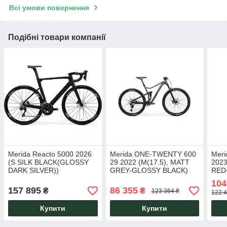
Всі умови повернення
Подібні товари компанії
Merida Reacto 5000 2026
Merida ONE-TWENTY 600
Mer
(S SILK BLACK(GLOSSY
29 2022 (M(17.5), MATT
2023
DARK SILVER))
GREY-GLOSSY BLACK)
RED
104
157 895
86 355
₴
₴
123 364 ₴
122 4
Купити
Купити