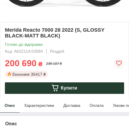
Merida Reacto 7000 28 2022 (S, GLOSSY
BLACK-MATT BLACK)
Готово до відправки
Код: A62211A 03584
Роздріб
200 690
₴
236 107 ₴
Економія
35417 ₴
Купити
Опис
Характеристики
Доставка
Оплата
Умови п
Опис