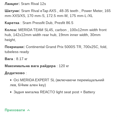
Ланцюг:
Sram Rival 12s
Шатуни:
Sram Rival eTap AXS , 48-35 teeth , Power Meter, 165
mm-XXS/XS, 170 mm-S, 172.5 mm-M, 175 mm-L /XL
Каретка
: Sram Pressfit Dub, Presfit 86.5
Колса:
MERIDA TEAM SL45, carbon , 100x12mm width front
hub, 142x12mm width rear hub, 19mm inner width, 30mm
height,
Покришки:
Continental Grand Prix 5000S TR, 700x25C, fold,
tubeless ready
Вага
: 8.17 кг
Максимальна вага райдера
: 120 кг
Додатково
:
Осі MERIDA EXPERT SL (включаючи переміщальний
лев, 6/4мм ален key)
Задня мигалка REACTO light seat post + Battery
Приховати