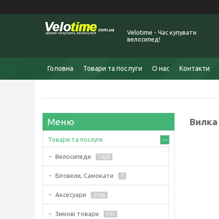
Velotime - Час купувати
велосипед!
Головна
Товари та послуги
О нас
Контакти
Вилка
Товари та послуги
Велосипеди
1928
Біговели, Самокати
7
Аксесуари
5166
Зимові товари
151