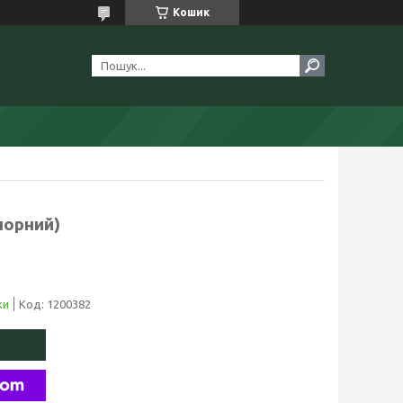
Кошик
чорний)
ки
Код:
1200382