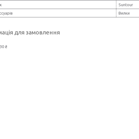
к
Suntour
ссуарів
Вилки
ація для замовлення
30 ₴