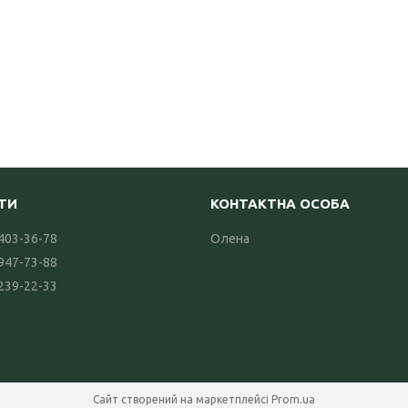
 403-36-78
Олена
 947-73-88
 239-22-33
Сайт створений на маркетплейсі
Prom.ua