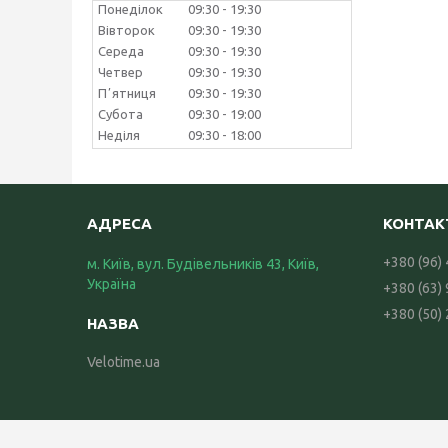
Понеділок
09:30
19:30
Вівторок
09:30
19:30
Середа
09:30
19:30
Четвер
09:30
19:30
Пʼятниця
09:30
19:30
Субота
09:30
19:00
Неділя
09:30
18:00
+380 (96)
м. Київ, вул. Будівельників 43, Київ,
Україна
+380 (63)
+380 (50)
Velotime.ua