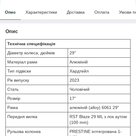
Опис
Характеристики
Доставка
Оплата
Умови п
Опис
Технічна специфікація
Діаметр колеса, дюймів
29''
Матеріал рами
Алюміній
Тип підвіски
Хардтейл
Рік випуску
2023
Стать
Чоловічий
Розмір
17"
Рама
алюміній (alloy) 6061 29"
Передня вилка
RST Blaze 29 ML з лок аутом
(100 mm)
Рульова колонка
PRESTINE інтгегрована 1-