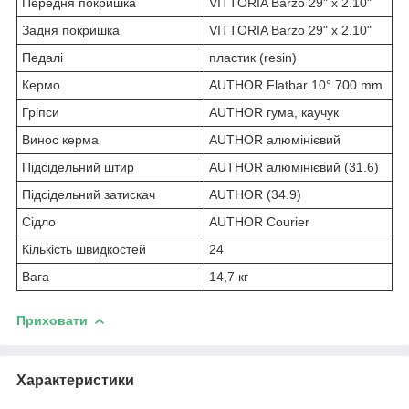
Передня покришка
VITTORIA Barzo 29" х 2.10"
Задня покришка
VITTORIA Barzo 29" х 2.10"
Педалі
пластик (resin)
Кермо
AUTHOR Flatbar 10° 700 mm
Гріпси
AUTHOR гума, каучук
Винос керма
AUTHOR алюмінієвий
Підсідельний штир
AUTHOR алюмінієвий (31.6)
Підсідельний затискач
AUTHOR (34.9)
Сідло
AUTHOR Courier
Кількість швидкостей
24
Вага
14,7 кг
Приховати
Характеристики