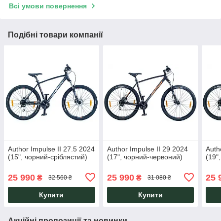
Всі умови повернення
Подібні товари компанії
Author Impulse II 27.5 2024
Author Impulse II 29 2024
Auth
(15", чорний-сріблястий)
(17", чорний-червоний)
(19"
25 990
25 990
25 
₴
₴
32 560 ₴
31 080 ₴
Купити
Купити
Акційні пропозиції та новинки