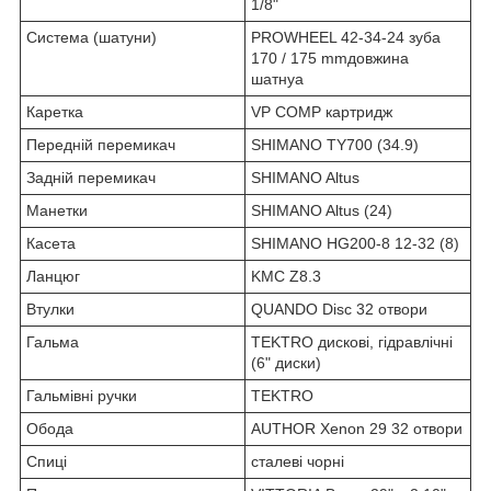
1/8"
Система (шатуни)
PROWHEEL 42-34-24 зуба
170 / 175 mmдовжина
шатнуа
Каретка
VP COMP картридж
Передній перемикач
SHIMANO TY700 (34.9)
Задній перемикач
SHIMANO Altus
Манетки
SHIMANO Altus (24)
Касета
SHIMANO HG200-8 12-32 (8)
Ланцюг
KMC Z8.3
Втулки
QUANDO Disc 32 отвори
Гальма
TEKTRO дискові, гідравлічні
(6" диски)
Гальмівні ручки
TEKTRO
Обода
AUTHOR Xenon 29 32 отвори
Спиці
сталеві чорні