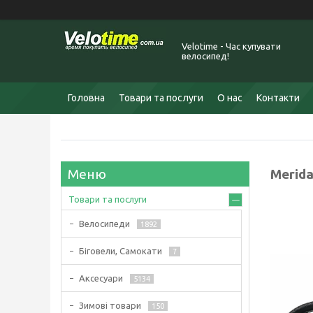
Velotime - Час купувати
велосипед!
Головна
Товари та послуги
О нас
Контакти
Merida
Товари та послуги
Велосипеди
1892
Біговели, Самокати
7
Аксесуари
5134
Зимові товари
150