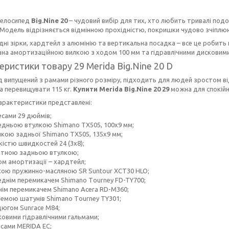
велосипед
Big.Nine 20
– чудовий вибір для тих, хто любить тривалі подор
 Модель відрізняється відмінною прохідністю, покришки чудово зчіплю
дні зірки, хардтейл з алюмінію та вертикальна посадка – все це робит
на амортизаційною вилкою з ходом 100 мм та гідравлічними дисковими
еристики товару 29 Merida Big.Nine 20 D
 випущений з рамами різного розміру, підходить для людей зростом ві
а перевищувати 115 кг.
Купити Merida Big.Nine 20 29
можна для спокійн
арактеристики представлені:
есами 29 дюймів;
едньою втулкою Shimano TX505, 100x9 мм;
лкою задньої Shimano TX505, 135x9 мм;
кістю швидкостей 24 (3х8);
етною задньою втулкою;
ом амортизації – хардтейл;
кою пружинно-масляною SR Suntour ХСТ30 HLO;
еднім перемикачем Shimano Tоurney FD-TY700;
нім перемикачем Shimano Acеra RD-M360;
темою шатунів Shimano Tоurney TY301;
цюгом Sunrace M84;
ковими гідравлічними гальмами;
псами MERIDA EC;