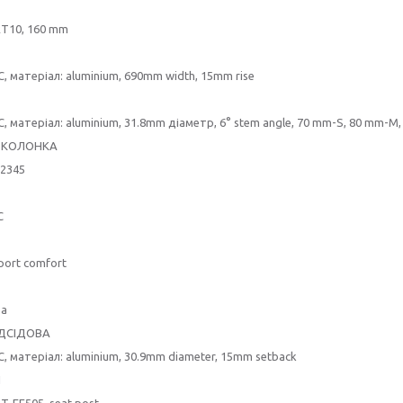
RT10, 160 mm
, матеріал: aluminium, 690mm width, 15mm rise
, матеріал: aluminium, 31.8mm діаметр, 6° stem angle, 70 mm-S, 80 mm-M
 КОЛОНКА
2345
C
ort comfort
ва
ІДСІДОВА
, матеріал: aluminium, 30.9mm diameter, 15mm setback
И
ST-EF505,
seat post