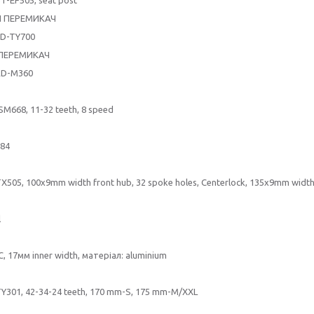
Й ПЕРЕМИКАЧ
FD-TY700
ПЕРЕМИКАЧ
RD-M360
SM668, 11-32 teeth, 8 speed
M84
X505, 100x9mm width front hub, 32 spoke holes, Centerlock, 135x9mm width 
l
, 17мм inner width, матеріал: aluminium
Y301, 42-34-24 teeth, 170 mm-S, 175 mm-M/XXL