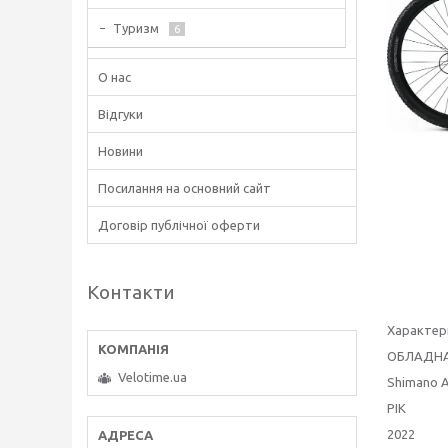
Туризм
6
О нас
Відгуки
Новини
Посилання на основний сайт
Договір публічної оферти
Контакти
Характер
ОБЛАДН
Velotime.ua
Shimano A
РІК
2022