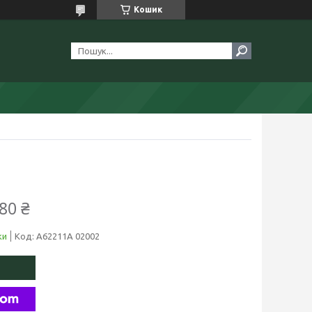
Кошик
80 ₴
ки
Код:
A62211A 02002