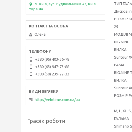
ТИП ГАЛ
м. Київ, вул. Будівельників 43, Київ,
Україна
Дискові г
РОЗМІР К
29
МОДІЛІ M
Олена
BIG.NINE
ВИЛКА
Suntour 
+380 (96) 403-36-78
РАМА
+380 (63) 947-73-88
BIG.NINE T
+380 (50) 239-22-33
ВИЛКА
Suntour XC
РОЗМІР 
http://velotime.com.ua/ua
M, L, XL, S
ГАЛЬМА
Графік роботи
Shimano S