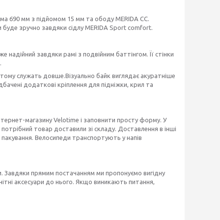
ма 690 мм з підйомом 15 мм та ободу MERIDA CC.
ки буде зручно завдяки сідлу MERIDA Sport comfort.
 надійний завдяки рамі з подвійним баттінгом. Її стінки
.
, тому служать довше.Візуально байк виглядає акуратніше
бачені додаткові кріплення для підніжки, крил та
нтернет-магазину Velotime і заповнити просту форму. У
отрібний товар доставили зі складу. Доставлення в інші
пакування. Велосипеди транспортують у напів
. Завдяки прямим постачанням ми пропонуємо вигідну
анітні аксесуари до нього. Якщо виникають питання,