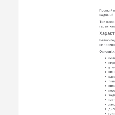
Гірський 
надійний.
Три прові
гарантова
Характ
Велосипед
не повинн
Основні х
кол
пер
вту
кіль
кас
тип
вил
пер
зад
сис
лан
дис
гри