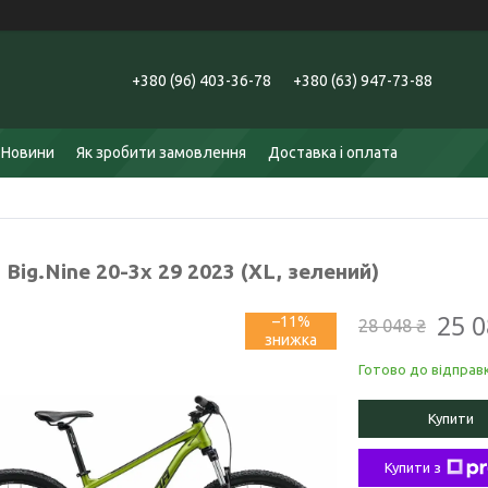
+380 (96) 403-36-78
+380 (63) 947-73-88
Новини
Як зробити замовлення
Доставка і оплата
 Big.Nine 20-3x 29 2023 (ХL, зелений)
25 0
–11%
28 048 ₴
Готово до відправ
Купити
Купити з