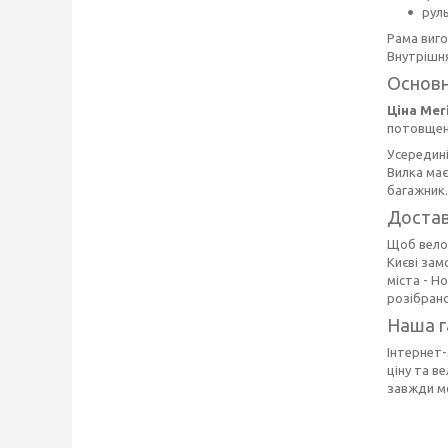
рул
Рама виго
Внутрішня
Основн
Ціна Meri
потовщені
Усередині
Вилка має
багажник.
Достав
Щоб вел
Києві зам
міста - 
розібрано
Наша г
Інтернет-
ціну та в
завжди м