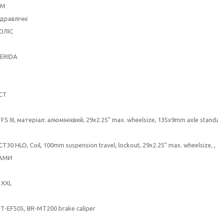
ЬМ
ідравлічні
ОЛІС
ERIDA
XCT
FS III, матеріал: алюмінієвий, 29x2.25" max. wheelsize, 135x9mm axle stan
T30 HLO, Coil, 100mm suspension travel, lockout, 29x2.25" max. wheelsize, ,
РАМИ
, XXL
T-EF505, BR-MT200 brake caliper