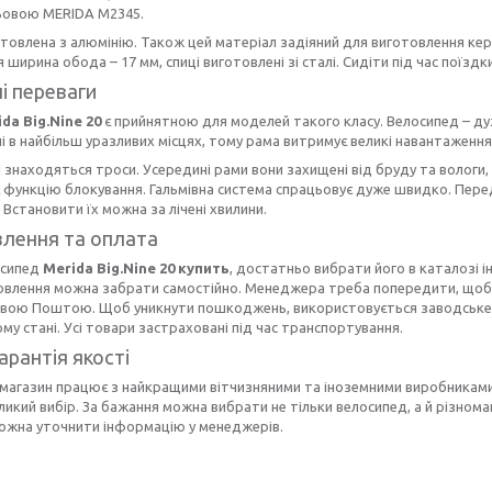
ьовою MERIDA M2345.
товлена з алюмінію. Також цей матеріал задіяний для виготовлення кер
 ширина обода – 17 мм, спиці виготовлені зі сталі. Сидіти під час поїзд
і переваги
da Big.Nine 20
є прийнятною для моделей такого класу. Велосипед – дуже
 в найбільш уразливих місцях, тому рама витримує великі навантаження
 знаходяться троси. Усередині рами вони захищені від бруду та вологи
 функцію блокування. Гальмівна система спрацьовує дуже швидко. Перед
 Встановити їх можна за лічені хвилини.
лення та оплата
осипед
Merida Big.Nine 20 купить
, достатньо вибрати його в каталозі і
овлення можна забрати самостійно. Менеджера треба попередити, щоб п
Новою Поштою. Щоб уникнути пошкоджень, використовується заводське 
му стані. Усі товари застраховані під час транспортування.
арантія якості
магазин працює з найкращими вітчизняними та іноземними виробниками
еликий вибір. За бажання можна вибрати не тільки велосипед, а й різном
ожна уточнити інформацію у менеджерів.