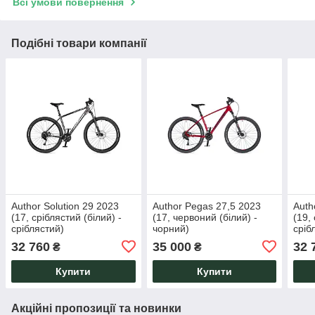
Всі умови повернення
Подібні товари компанії
Author Solution 29 2023
Author Pegas 27,5 2023
Auth
(17, сріблястий (білий) -
(17, червоний (білий) -
(19,
сріблястий)
чорний)
сріб
32 760
35 000
32 
₴
₴
Купити
Купити
Акційні пропозиції та новинки