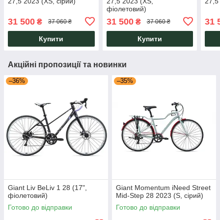
27,5 2023 (XS, сірий)
27,5 2023 (XS,
27,5
фіолетовий)
31 500
31 500
31 
₴
₴
37 060 ₴
37 060 ₴
Купити
Купити
Акційні пропозиції та новинки
–36%
–35%
Giant Liv BeLiv 1 28 (17",
Giant Momentum iNeed Street
фіолетовий)
Mid-Step 28 2023 (S, сірий)
Готово до відправки
Готово до відправки