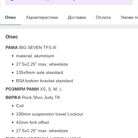
Опис
Характеристики
Доставка
Оплата
Умови п
Опис
РАМА
BIG.SEVEN TFS III
material: aluminium
27.5x2.25" max. wheelsize
135x9mm axle standard
BSA bottom bracket standard
РОЗМIРИ РАМИ
XS, S, M, L
ВИЛКА
Rock Shox Judy TK
Coil
100mm suspension travel Lockout
42mm fork offset
27.5x2.25" max. wheelsize