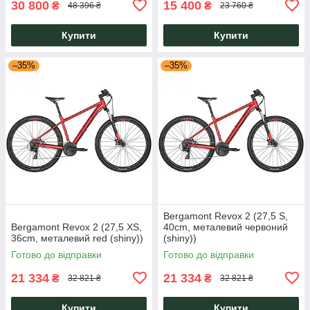
30 800
15 400
₴
₴
48 396 ₴
23 760 ₴
Купити
Купити
–35%
–35%
Bergamont Revox 2 (27,5 S,
Bergamont Revox 2 (27,5 XS,
40cm, металевий червоний
36cm, металевий red (shiny))
(shiny))
Готово до відправки
Готово до відправки
21 334
21 334
₴
₴
32 821 ₴
32 821 ₴
Купити
Купити