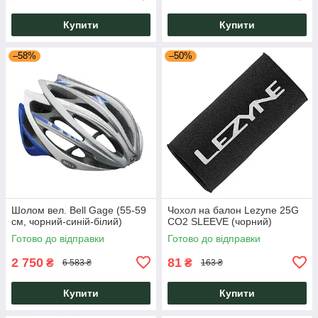
Купити
Купити
–58%
–50%
Шолом вел. Bell Gage (55-59
Чохол на балон Lezyne 25G
см, чорний-синій-білий)
CO2 SLEEVE (чорний)
Готово до відправки
Готово до відправки
2 750
81
₴
₴
6 583 ₴
163 ₴
Купити
Купити