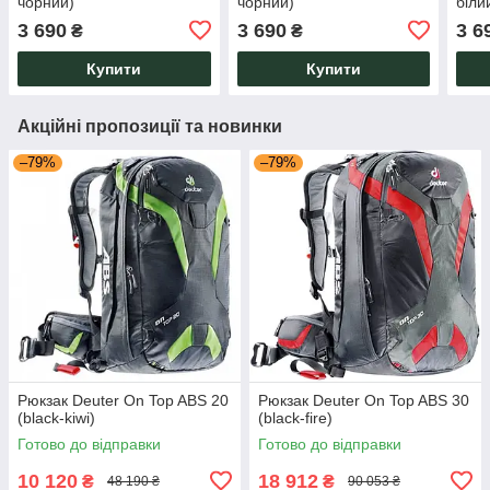
чорний)
чорний)
біли
3 690
3 690
3 6
₴
₴
Купити
Купити
Акційні пропозиції та новинки
–79%
–79%
Рюкзак Deuter On Top ABS 20
Рюкзак Deuter On Top ABS 30
(black-kiwi)
(black-fire)
Готово до відправки
Готово до відправки
10 120
18 912
₴
₴
48 190 ₴
90 053 ₴