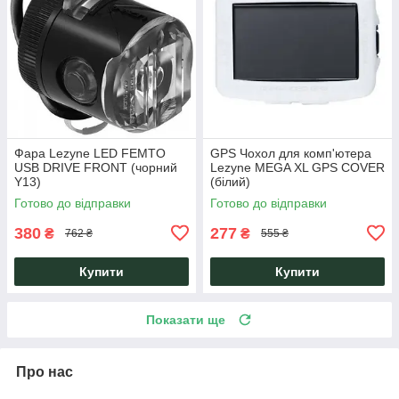
Фара Lezyne LED FEMTO
GPS Чохол для комп'ютера
USB DRIVE FRONT (чорний
Lezyne MEGA XL GPS COVER
Y13)
(білий)
Готово до відправки
Готово до відправки
380
277
₴
₴
762 ₴
555 ₴
Купити
Купити
Показати ще
Про нас