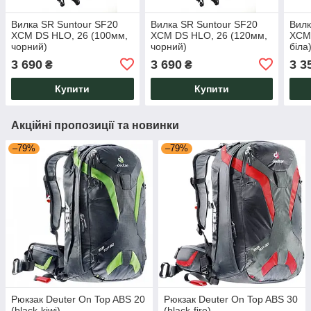
Вилка SR Suntour SF20
Вилка SR Suntour SF20
Вилк
XCM DS HLO, 26 (100мм,
XCM DS HLO, 26 (120мм,
XCM 
чорний)
чорний)
біла
3 690
3 690
3 3
₴
₴
Купити
Купити
Акційні пропозиції та новинки
–79%
–79%
Рюкзак Deuter On Top ABS 20
Рюкзак Deuter On Top ABS 30
(black-kiwi)
(black-fire)