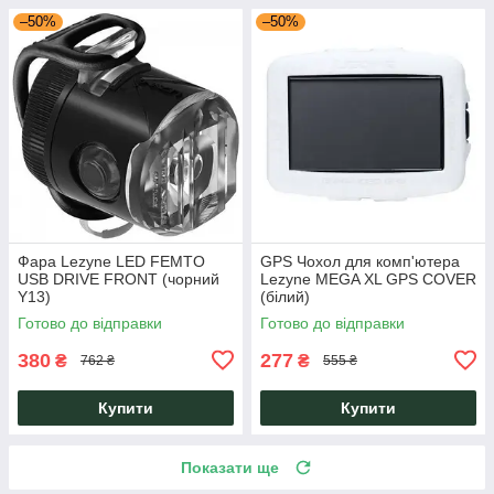
–50%
–50%
Фара Lezyne LED FEMTO
GPS Чохол для комп'ютера
USB DRIVE FRONT (чорний
Lezyne MEGA XL GPS COVER
Y13)
(білий)
Готово до відправки
Готово до відправки
380
277
₴
₴
762 ₴
555 ₴
Купити
Купити
Показати ще