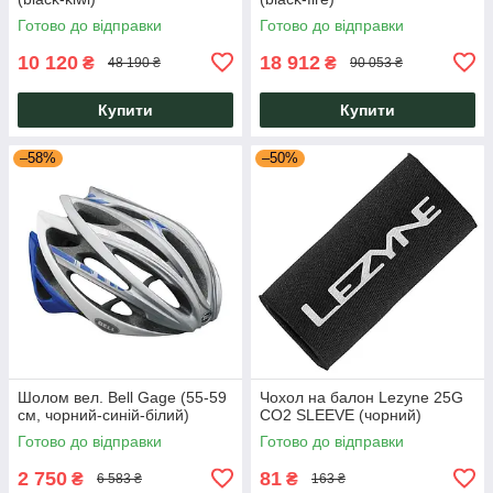
Готово до відправки
Готово до відправки
10 120
18 912
₴
₴
48 190 ₴
90 053 ₴
Купити
Купити
–58%
–50%
Шолом вел. Bell Gage (55-59
Чохол на балон Lezyne 25G
см, чорний-синій-білий)
CO2 SLEEVE (чорний)
Готово до відправки
Готово до відправки
2 750
81
₴
₴
6 583 ₴
163 ₴