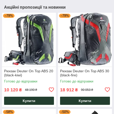
Акційні пропозиції та новинки
–79%
–79%
Рюкзак Deuter On Top ABS 20
Рюкзак Deuter On Top ABS 30
(black-kiwi)
(black-fire)
Готово до відправки
Готово до відправки
10 120
18 912
₴
₴
48 190 ₴
90 053 ₴
Купити
Купити
–58%
–50%