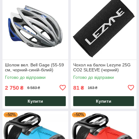
Шолом вел. Bell Gage (55-59
Чохол на балон Lezyne 25G
см, чорний-синій-білий)
CO2 SLEEVE (чорний)
Готово до відправки
Готово до відправки
2 750
81
₴
₴
6 583 ₴
163 ₴
Купити
Купити
–50%
–50%