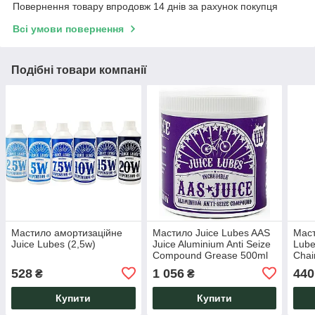
Повернення товару впродовж 14 днів за рахунок покупця
Всі умови повернення
Подібні товари компанії
Мастило амортизаційне
Мастило Juice Lubes AAS
Маст
Juice Lubes (2,5w)
Juice Aluminium Anti Seize
Lube
Compound Grease 500ml
Chai
()
528
1 056
440
₴
₴
Купити
Купити