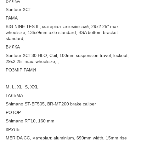
ВИЛКА
Suntour XCT
РАМА
BIG.NINE TFS III, матеріал: алюмінієвий, 29x2.25" max.
wheelsize, 135x9mm axle standard, BSA bottom bracket
standard,
ВИЛКА
Suntour XCT30 HLO, Coil, 100mm suspension travel, lockout,
29x2.25" max. wheelsize, ,
РОЗМІР РАМИ
M, L, XL, S, XXL
ГАЛЬМА
Shimano ST-EF505, BR-MT200 brake caliper
РОТОР
Shimano RT10, 160 mm
КРУЛЬ
MERIDA CC, матеріал: aluminium, 690mm width, 15mm rise