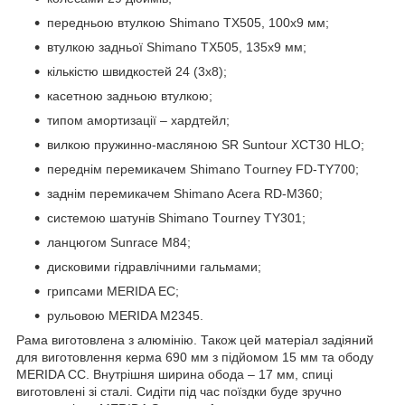
передньою втулкою Shimano TX505, 100x9 мм;
втулкою задньої Shimano TX505, 135x9 мм;
кількістю швидкостей 24 (3х8);
касетною задньою втулкою;
типом амортизації – хардтейл;
вилкою пружинно-масляною SR Suntour ХСТ30 HLO;
переднім перемикачем Shimano Tоurney FD-TY700;
заднім перемикачем Shimano Acеra RD-M360;
системою шатунів Shimano Tоurney TY301;
ланцюгом Sunrace M84;
дисковими гідравлічними гальмами;
грипсами MERIDA EC;
рульовою MERIDA M2345.
Рама виготовлена з алюмінію. Також цей матеріал задіяний
для виготовлення керма 690 мм з підйомом 15 мм та ободу
MERIDA CC. Внутрішня ширина обода – 17 мм, спиці
виготовлені зі сталі. Сидіти під час поїздки буде зручно