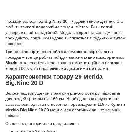
Гірський велосипед
Big.Nine 20
– чудовий вибір для тих, хто
любить тривалі подорожі чи поїздки містом. Він - легкий,
універсальний та надійний. Модель відрізняється відмінною
прохідністю, покришки чудово зчіплюються з будь-яким типом
поверхні.
Три провідні зірки, хардтейл з алюмінію та вертикальна
посадка – все це робить поїздки максимально комфортними.
Відмінна керованість гарантована амортизаційною вилкою з
ходом 100 мм та гідравлічними дисковими гальмами.
Характеристики товару 29 Merida
Big.Nine 20 D
Велосипед випущений з рамами різного розміру, підходить
для людей зростом від 160 см. Необхідно враховувати, що
вага велосипедиста не повинна перевищувати 115 кг.
Купити
Merida Big.Nine 20 29
можна для спокійних чи інтенсивних
поїздок.
Основні характеристики представлені:
колесами 29 дюймів;