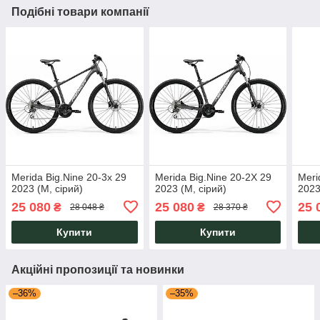
Подібні товари компанії
Merida Big.Nine 20-3x 29
Merida Big.Nine 20-2Х 29
Meri
2023 (M, сірий)
2023 (M, сірий)
2023
25 080
25 080
25 
₴
₴
28 048 ₴
28 370 ₴
Купити
Купити
Акційні пропозиції та новинки
–36%
–35%