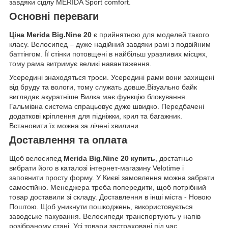
завдяки сідлу MERIDA Sport comfort.
Основні переваги
Ціна Merida Big.Nine 20
є прийнятною для моделей такого
класу. Велосипед – дуже надійний завдяки рамі з подвійним
баттінгом. Її стінки потовщені в найбільш уразливих місцях,
тому рама витримує великі навантаження.
Усередині знаходяться троси. Усередині рами вони захищені
від бруду та вологи, тому служать довше.Візуально байк
виглядає акуратніше Вилка має функцію блокування.
Гальмівна система спрацьовує дуже швидко. Передбачені
додаткові кріплення для підніжки, крил та багажник.
Встановити їх можна за лічені хвилини.
Доставлення та оплата
Щоб велосипед
Merida Big.Nine 20 купить
, достатньо
вибрати його в каталозі інтернет-магазину Velotime і
заповнити просту форму. У Києві замовлення можна забрати
самостійно. Менеджера треба попередити, щоб потрібний
товар доставили зі складу. Доставлення в інші міста - Новою
Поштою. Щоб уникнути пошкоджень, використовується
заводське пакування. Велосипеди транспортують у напів
розібраному стані. Усі товари застраховані під час