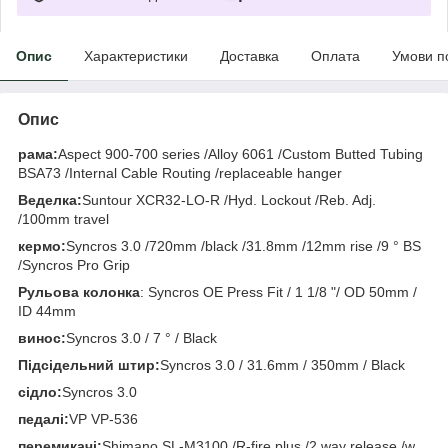
Опис
Характеристики
Доставка
Оплата
Умови п
Опис
рама:
Aspect 900-700 series /Alloy 6061 /Custom Butted Tubing
BSA73 /Internal Cable Routing /replaceable hanger
Веделка:
Suntour XCR32-LO-R /Hyd. Lockout /Reb. Adj.
/100mm travel
кермо:
Syncros 3.0 /720mm /black /31.8mm /12mm rise /9 ° BS
/Syncros Pro Grip
Рульова колонка
: Syncros OE Press Fit / 1 1/8 "/ OD 50mm /
ID 44mm
винос:
Syncros 3.0 / 7 ° / Black
Підсідельний штир:
Syncros 3.0 / 31.6mm / 350mm / Black
сідло:
Syncros 3.0
педалі:
VP VP-536
перемикачі:
Shimano SL-M3100 /R-fire plus /2 way release /w