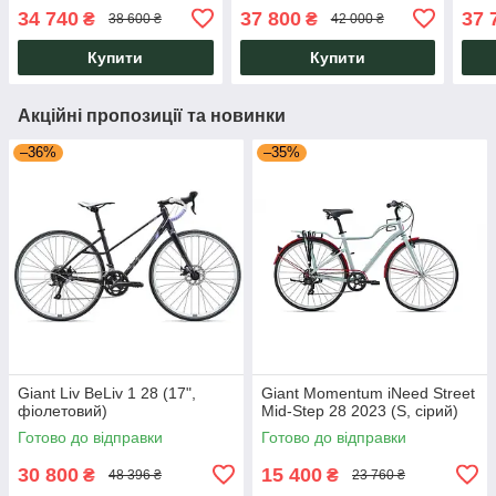
34 740
37 800
37 
₴
₴
38 600 ₴
42 000 ₴
Купити
Купити
Акційні пропозиції та новинки
–36%
–35%
Giant Liv BeLiv 1 28 (17",
Giant Momentum iNeed Street
фіолетовий)
Mid-Step 28 2023 (S, сірий)
Готово до відправки
Готово до відправки
30 800
15 400
₴
₴
48 396 ₴
23 760 ₴