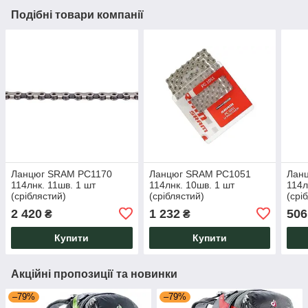
Подібні товари компанії
Ланцюг SRAM PC1170
Ланцюг SRAM PC1051
Лан
114лнк. 11шв. 1 шт
114лнк. 10шв. 1 шт
114л
(сріблястий)
(сріблястий)
(срі
2 420
1 232
506
₴
₴
Купити
Купити
Акційні пропозиції та новинки
–79%
–79%