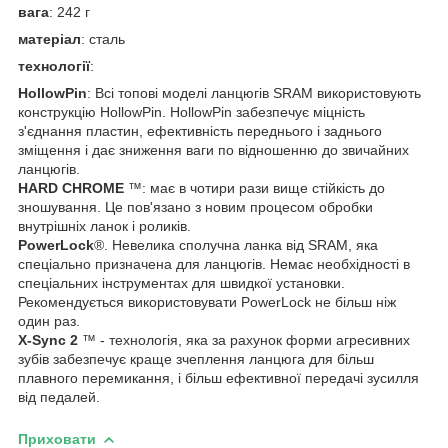
вага
: 242 г
матеріал
: сталь
технології
:
HollowPin
: Всi топові моделі ланцюгів SRAM використовують
конструкцію HollowPin. HollowPin забезпечує міцність
з'єднання пластин, ефективність переднього і заднього
зміщення і дає зниження ваги по відношенню до звичайних
ланцюгiв.
HARD CHROME
™: має в чотири рази вище стійкість до
зношування. Це пов'язано з новим процесом обробки
внутрішніх ланок і роликів.
PowerLock
®. Невелика сполучна ланка від SRAM, яка
спеціально призначена для ланцюгів. Немає необхідності в
спеціальних інструментах для швидкої установки.
Рекомендується використовувати PowerLock не більш ніж
один раз.
X-Sync 2
™ - технологія, яка за рахунок форми агресивних
зубів забезпечує краще зчеплення ланцюга для більш
плавного перемикання, і більш ефективної передачі зусилля
від педалей.
Приховати