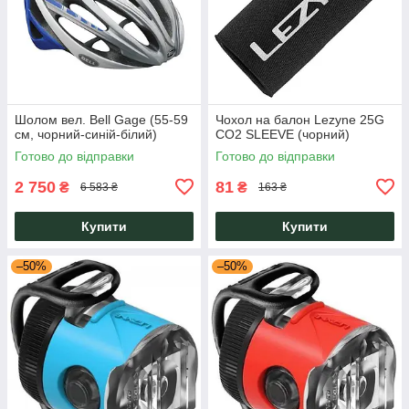
Шолом вел. Bell Gage (55-59
Чохол на балон Lezyne 25G
см, чорний-синій-білий)
CO2 SLEEVE (чорний)
Готово до відправки
Готово до відправки
2 750
81
₴
₴
6 583 ₴
163 ₴
Купити
Купити
–50%
–50%