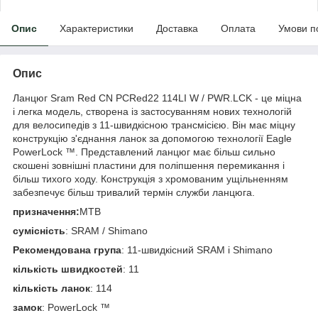
Опис
Характеристики
Доставка
Оплата
Умови п
Опис
Ланцюг Sram Red CN PCRed22 114LI W / PWR.LCK - це міцна
і легка модель, створена із застосуванням нових технологій
для велосипедів з 11-швидкісною трансмісією. Вiн має міцну
конструкцію з'єднання ланок за допомогою технології Eagle
PowerLock ™. Представлений ланцюг має більш сильно
скошені зовнішні пластини для поліпшення перемикання і
більш тихого ходу. Конструкція з хромованим ущільненням
забезпечує більш тривалий термін служби ланцюга.
призначення:
MTB
сумісність
: SRAM / Shimano
Рекомендована група
: 11-швидкісний SRAM і Shimano
кількість швидкостей
: 11
кількість ланок
: 114
замок
: PowerLock ™