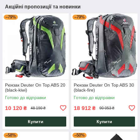
Акційні пропозиції та новинки
–79%
–79%
Рюкзак Deuter On Top ABS 20
Рюкзак Deuter On Top ABS 30
(black-kiwi)
(black-fire)
Готово до відправки
Готово до відправки
10 120
18 912
₴
₴
48 190 ₴
90 053 ₴
Купити
Купити
–58%
–50%