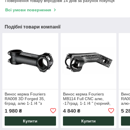
Повернення товару впродовж 14 днів за рахунок покупця
Всі умови повернення
Подібні товари компанії
Винос керма Fouriers
Винос керма Fouriers
Вино
RA008 3D Forged 35,
MB114 Full CNC алю,
RA00
6град. алю 1-1 /4 "з
-17град. 1-1 /4 " (чорний,
алю-
перехідником (35x120мм,
31.8x110мм)
31.8
1 980
4 840
5 2
₴
₴
чорний)
Купити
Купити