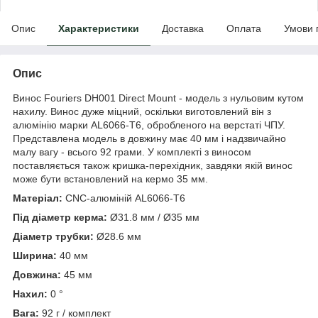
Опис
Характеристики
Доставка
Оплата
Умови 
Опис
Винос Fouriers DH001 Direct Mount - модель з нульовим кутом
нахилу. Винос дуже міцний, оскільки виготовлений він з
алюмінію марки AL6066-T6, обробленого на верстаті ЧПУ.
Представлена модель в довжину має 40 мм і надзвичайно
малу вагу - всього 92 грами. У комплекті з виносом
поставляється також кришка-перехідник, завдяки якій винос
може бути встановлений на кермо 35 мм.
Матеріал:
CNC-алюміній AL6066-T6
Під діаметр керма:
Ø31.8 мм / Ø35 мм
Діаметр трубки:
Ø28.6 мм
Ширина:
40 мм
Довжина:
45 мм
Нахил:
0 °
Вага:
92 г / комплект