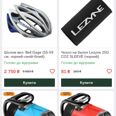
Шолом вел. Bell Gage (55-59
Чохол на балон Lezyne 25G
см, чорний-синій-білий)
CO2 SLEEVE (чорний)
Готово до відправки
Готово до відправки
2 750
81
₴
₴
6 583 ₴
163 ₴
Купити
Купити
–50%
–50%