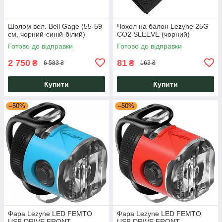
Шолом вел. Bell Gage (55-59
Чохол на балон Lezyne 25G
см, чорний-синій-білий)
CO2 SLEEVE (чорний)
Готово до відправки
Готово до відправки
2 750
81
₴
₴
6 583 ₴
163 ₴
Купити
Купити
–50%
–50%
Фара Lezyne LED FEMTO
Фара Lezyne LED FEMTO
USB DRIVE FRONT
USB DRIVE FRONT