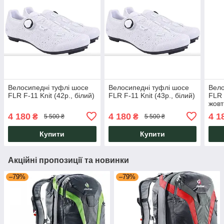
Велосипедні туфлі шосе
Велосипедні туфлі шосе
Вело
FLR F-11 Knit (42р., білий)
FLR F-11 Knit (43р., білий)
FLR 
жовт
4 180
4 180
4 1
₴
₴
5 500 ₴
5 500 ₴
Купити
Купити
Акційні пропозиції та новинки
–79%
–79%