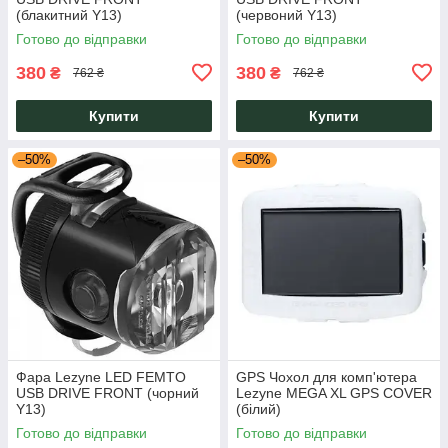
(блакитний Y13)
(червоний Y13)
Готово до відправки
Готово до відправки
380
380
₴
₴
762 ₴
762 ₴
Купити
Купити
–50%
–50%
Фара Lezyne LED FEMTO
GPS Чохол для комп'ютера
USB DRIVE FRONT (чорний
Lezyne MEGA XL GPS COVER
Y13)
(білий)
Готово до відправки
Готово до відправки