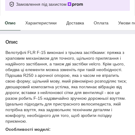
Замовлення під захистом
Опис
Характеристики
Доставка
Оплата
Умови п
Опис
Велотуфлі FLR F-15 виконані з трьома застібками: пряжка з
храповим механізмом для точного, щільного прилягання і
надійного застібання, а також дві застібки velcro. Крім цього,
обидва ці елементи можна ззменіть при такій необхідності.
Підошва R250 з арочної опорою, яка з часом не втратить
свою форму; щільний мову, який рівномірно розподіляє тиск;
двошаровий композитна устілка, яка поглинає вібрацію від
дороги; вставки з нейлонової сітки для вентиляції - все це
разом робить F-15 надзвичайно зручною дорожньої взуттям.
Ідеально підходить для пристрасного велосипедиста, якій
потрібна взуття, яка задовольняє технічним деталям і
комфорту, необхідного для того, щоб зробити поїздку
приємною.
Особливості моделі: