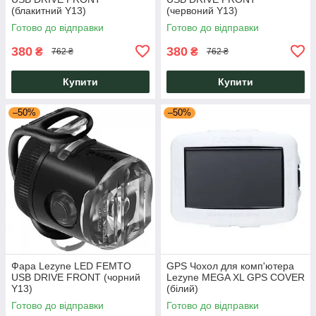
(блакитний Y13)
(червоний Y13)
Готово до відправки
Готово до відправки
380
380
₴
₴
762 ₴
762 ₴
Купити
Купити
–50%
–50%
Фара Lezyne LED FEMTO
GPS Чохол для комп'ютера
USB DRIVE FRONT (чорний
Lezyne MEGA XL GPS COVER
Y13)
(білий)
Готово до відправки
Готово до відправки