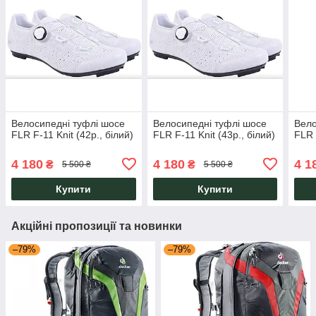
Велосипедні туфлі шосе
Велосипедні туфлі шосе
Вело
FLR F-11 Knit (42р., білий)
FLR F-11 Knit (43р., білий)
FLR 
4 180
4 180
4 1
₴
₴
5 500 ₴
5 500 ₴
Купити
Купити
Акційні пропозиції та новинки
–79%
–79%