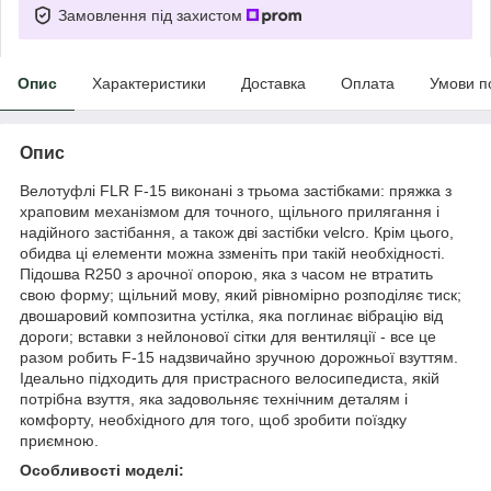
Замовлення під захистом
Опис
Характеристики
Доставка
Оплата
Умови п
Опис
Велотуфлі FLR F-15 виконані з трьома застібками: пряжка з
храповим механізмом для точного, щільного прилягання і
надійного застібання, а також дві застібки velcro. Крім цього,
обидва ці елементи можна ззменіть при такій необхідності.
Підошва R250 з арочної опорою, яка з часом не втратить
свою форму; щільний мову, який рівномірно розподіляє тиск;
двошаровий композитна устілка, яка поглинає вібрацію від
дороги; вставки з нейлонової сітки для вентиляції - все це
разом робить F-15 надзвичайно зручною дорожньої взуттям.
Ідеально підходить для пристрасного велосипедиста, якій
потрібна взуття, яка задовольняє технічним деталям і
комфорту, необхідного для того, щоб зробити поїздку
приємною.
Особливості моделі: