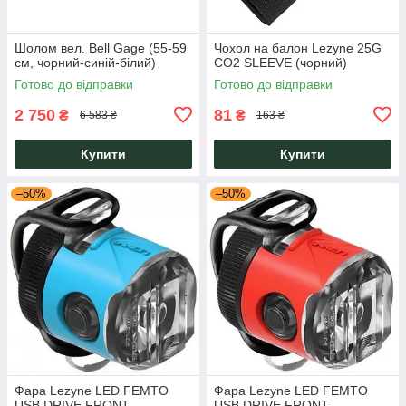
Шолом вел. Bell Gage (55-59
Чохол на балон Lezyne 25G
см, чорний-синій-білий)
CO2 SLEEVE (чорний)
Готово до відправки
Готово до відправки
2 750
81
₴
₴
6 583 ₴
163 ₴
Купити
Купити
–50%
–50%
Фара Lezyne LED FEMTO
Фара Lezyne LED FEMTO
USB DRIVE FRONT
USB DRIVE FRONT