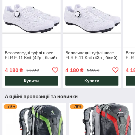
Велосипедні туфлі шосе
Велосипедні туфлі шосе
Вело
FLR F-11 Knit (42р., білий)
FLR F-11 Knit (43р., білий)
FLR 
4 180
4 180
4 1
₴
₴
5 500 ₴
5 500 ₴
Купити
Купити
Акційні пропозиції та новинки
–79%
–79%