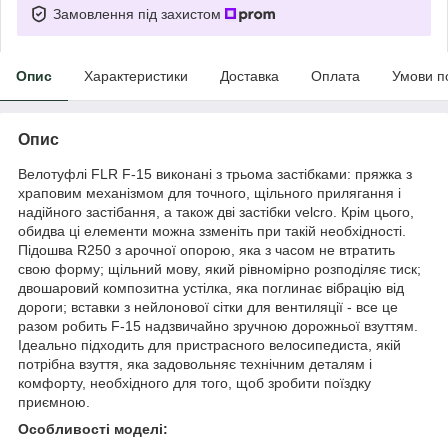
Замовлення під захистом
Опис
Характеристики
Доставка
Оплата
Умови п
Опис
Велотуфлі FLR F-15 виконані з трьома застібками: пряжка з
храповим механізмом для точного, щільного прилягання і
надійного застібання, а також дві застібки velcro. Крім цього,
обидва ці елементи можна ззменіть при такій необхідності.
Підошва R250 з арочної опорою, яка з часом не втратить
свою форму; щільний мову, який рівномірно розподіляє тиск;
двошаровий композитна устілка, яка поглинає вібрацію від
дороги; вставки з нейлонової сітки для вентиляції - все це
разом робить F-15 надзвичайно зручною дорожньої взуттям.
Ідеально підходить для пристрасного велосипедиста, якій
потрібна взуття, яка задовольняє технічним деталям і
комфорту, необхідного для того, щоб зробити поїздку
приємною.
Особливості моделі: