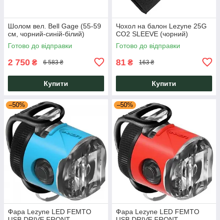
Шолом вел. Bell Gage (55-59
Чохол на балон Lezyne 25G
см, чорний-синій-білий)
CO2 SLEEVE (чорний)
Готово до відправки
Готово до відправки
2 750
81
₴
₴
6 583 ₴
163 ₴
Купити
Купити
–50%
–50%
Фара Lezyne LED FEMTO
Фара Lezyne LED FEMTO
USB DRIVE FRONT
USB DRIVE FRONT