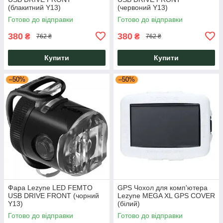
(блакитний Y13)
(червоний Y13)
Готово до відправки
Готово до відправки
380
380
₴
₴
762 ₴
762 ₴
Купити
Купити
–50%
–50%
Фара Lezyne LED FEMTO
GPS Чохол для комп'ютера
USB DRIVE FRONT (чорний
Lezyne MEGA XL GPS COVER
Y13)
(білий)
Готово до відправки
Готово до відправки