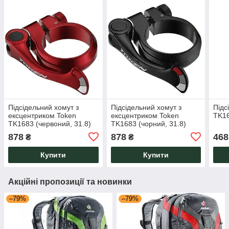
Підсідельний хомут з
Підсідельний хомут з
Підс
ексцентриком Token
ексцентриком Token
TK16
TK1683 (червоний, 31.8)
TK1683 (чорний, 31.8)
878
878
468
₴
₴
Купити
Купити
Акційні пропозиції та новинки
–79%
–79%