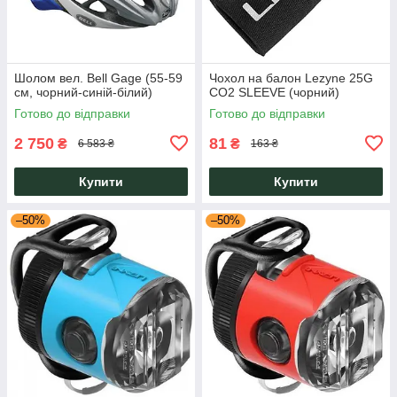
Шолом вел. Bell Gage (55-59
Чохол на балон Lezyne 25G
см, чорний-синій-білий)
CO2 SLEEVE (чорний)
Готово до відправки
Готово до відправки
2 750
81
₴
₴
6 583 ₴
163 ₴
Купити
Купити
–50%
–50%