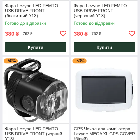
Фара Lezyne LED FEMTO
Фара Lezyne LED FEMTO
USB DRIVE FRONT
USB DRIVE FRONT
(блакитний Y13)
(червоний Y13)
Готово до відправки
Готово до відправки
380
380
₴
₴
762 ₴
762 ₴
Купити
Купити
–50%
–50%
Фара Lezyne LED FEMTO
GPS Чохол для комп'ютера
USB DRIVE FRONT (чорний
Lezyne MEGA XL GPS COVER
Y13)
(білий)